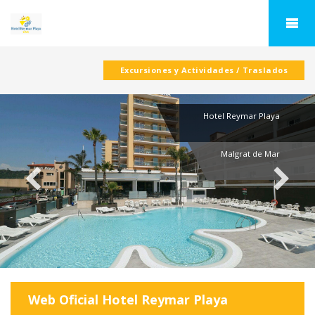
Excursiones y Actividades / Traslados
Hotel Reymar Playa
Malgrat de Mar
Web Oficial
Hotel Reymar Playa